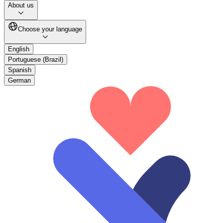
About us
Choose your language
English
Portuguese (Brazil)
Spanish
German