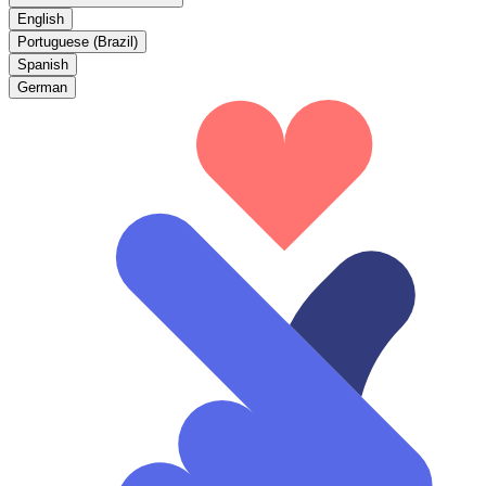
English
Portuguese (Brazil)
Spanish
German