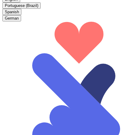
Portuguese (Brazil)
Spanish
German