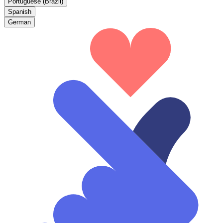
Portuguese (Brazil)
Spanish
German