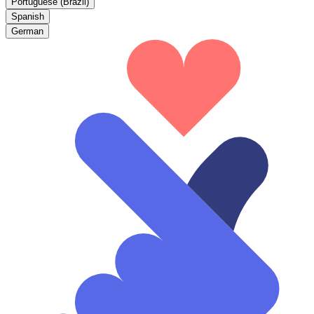
Portuguese (Brazil)
Spanish
German