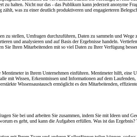
rt zu halten. Nicht nur das - das Publikum kann jederzeit anonyme Fra
 zählt, was zu einer deutlich produktiveren und engagierteren Belegsch
gen zu stellen, Umfragen durchzuführen, Daten zu sammeln und Wege zu
ieren und analysieren und auf Basis der Ergebnisse handeln. Vertiefen
 Sie Ihren Mitarbeitenden mit so viel Daten zu Ihrer Verfügung besser
 Mentimeter in Ihrem Unternehmen einführen. Mentimeter hilft, eine U
e alle mit Wissen, Erkenntnissen und Informationen auf dem Laufenden, d
erstärkte Wissensaustausch ermöglicht es den Mitarbeitenden, effizient
. Tragen Sie bei und arbeiten Sie zusammen, indem Sie mit Ideen und 
 worum es geht, und kann die Aufgaben erfüllen. Was ist das Ergebnis? W
tation mit Ihrem Team und anderen Kolleg*innen teilen können, sodas