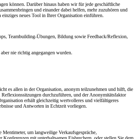
en können. Darüber hinaus haben wir für jede geschäftliche
 zusammenbringen und einander dabei helfen, mehr zuzuhören und
 einziges neues Tool in Ihrer Organisation einführen.
hops, Teambuilding-Übungen, Bildung sowie Feedback/Reflexion,
, aber nie richtig angegangen wurden.
t es allen in der Organisation, anonym teilzunehmen und hilft, die
 Reflexionssitzungen durchzuführen, und der Anonymitätsfaktor
ganisation erhält gleichzeitig wertvolleres und vielfältigeres
nisse und Antworten in Echtzeit vorliegen.
e Mentimeter, um langweilige Verkaufsgespräche,
r Konferenzen mit unterhaltsamen Eisbrechern, oder stellen Sie dem