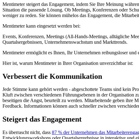
Mentimeter steigert das Engagement, indem Sie Ihre Meinung währen
Situation die passende Lösung. Ob Meetings, Konferenzen oder Schu
weniger zu reden. Sie können mühelos das Engagement, die Mitarbeiteri
Mentimeter kann eingesetzt werden bei:
Events, Konferenzen, Meetings (All-Hands-Meetings, alltägliche M
Quartalsergebnissen, Unternehmenswachstum und Markttrends.
Mentimeter ermöglicht es Ihnen, Ihr Unternehmen reibungsloser und eff
Hier ist, warum Mentimeter in Ihrer Organisation unverzichtbar ist:
Verbessert die Kommunikation
Jede Stimme kann gehört werden - abgeschottete Teams sind kein Prob
Kluft zwischen verschiedenen Führungsebenen in der Organisation z
beseitigen die Angst, beurteilt zu werden. Mitarbeitende geben ihre Me
Feedback. Informationen können auch schneller zwischen verschiede
Steigert das Engagement
Es überrascht nicht, dass
87 % der Unternehmen das Mitarbeiterenga
Entwicklungsworkshops oder Quartalsergebnisse in interaktive und ei