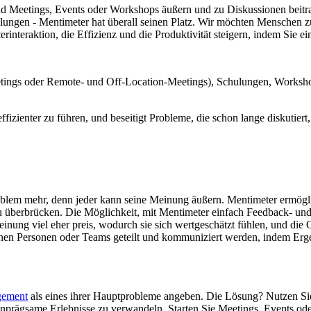
d Meetings, Events oder Workshops äußern und zu Diskussionen beitrag
lungen - Mentimeter hat überall seinen Platz. Wir möchten Menschen
nteraktion, die Effizienz und die Produktivität steigern, indem Sie ein
eetings oder Remote- und Off-Location-Meetings), Schulungen, Works
izienter zu führen, und beseitigt Probleme, die schon lange diskutiert
lem mehr, denn jeder kann seine Meinung äußern. Mentimeter ermöglich
u überbrücken. Die Möglichkeit, mit Mentimeter einfach Feedback- und
inung viel eher preis, wodurch sie sich wertgeschätzt fühlen, und die Or
nen Personen oder Teams geteilt und kommuniziert werden, indem Ergeb
gement
als eines ihrer Hauptprobleme angeben. Die Lösung? Nutzen Si
nprägsame Erlebnisse zu verwandeln. Starten Sie Meetings, Events ode