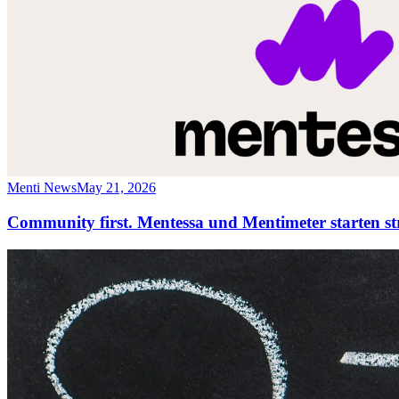
Menti News
May 21, 2026
Community first. Mentessa und Mentimeter starten str